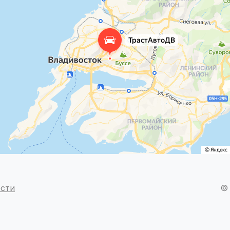
ости
© 