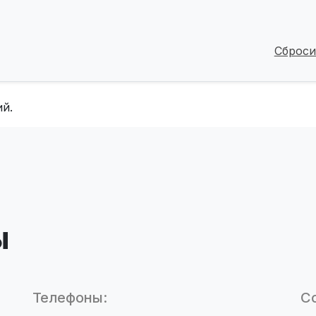
Сброси
й.
ы
Телефоны:
Со