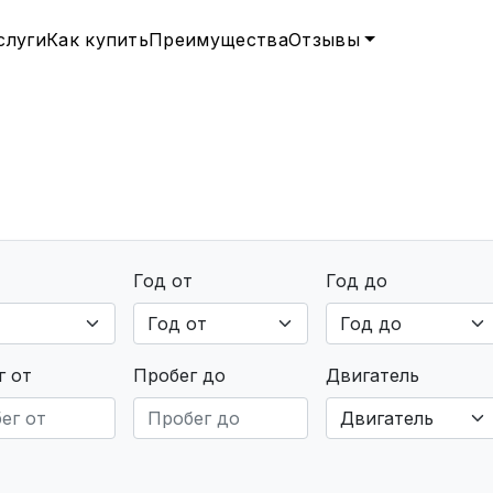
слуги
Как купить
Преимущества
Отзывы
Год от
Год до
г от
Пробег до
Двигатель