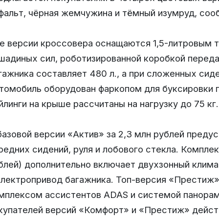
фальт, чёрная жемчужина и тёмный изумруд, соо
е версии кроссовера оснащаются 1,5-литровым 
шадиных сил, роботизированной коробкой перед
гажника составляет 480 л., а при сложенных сиде
томобиль оборудован фаркопом для буксировки п
йлинги на крыше рассчитаны на нагрузку до 75 кг.
базовой версии «Актив» за 2,3 млн рублей преду
редних сидений, руля и лобового стекла. Компле
блей) дополнительно включает двухзонный клима
электропривод багажника. Топ-версия «Престиж»
мплексом ассистентов ADAS и системой панорам
купателей версий «Комфорт» и «Престиж» дейст