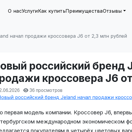
О нас
Услуги
Как купить
Преимущества
Отзывы
and начал продажи кроссовера J6 от 2,3 млн рублей
овый российский бренд J
родажи кроссовера J6 от
2.06.2026
36 просмотров
о первая модель компании. Кроссовер J6, вперв
тербургском международном экономическом фор
едлагается покупателям в четырёх цветовых вар