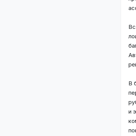
ас
Вс
ло
ба
Ав
ре
В 
пе
ру
и 
ко
по