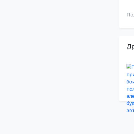
По
Др