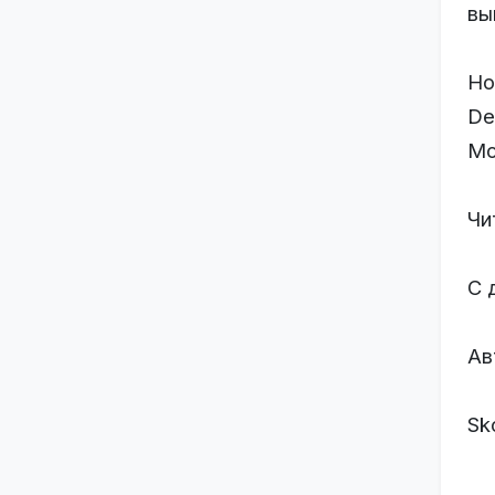
вы
Но
De
Mo
Чи
С 
Ав
Sk