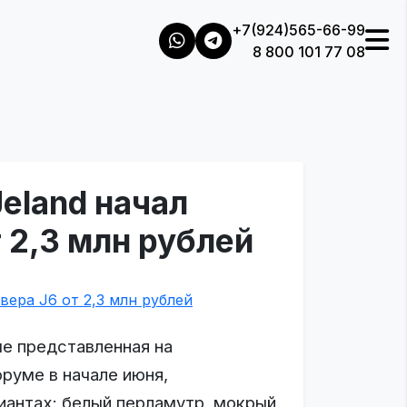
+7(924)565-66-99
8 800 101 77 08
eland начал
 2,3 млн рублей
ые представленная на
уме в начале июня,
иантах: белый перламутр, мокрый